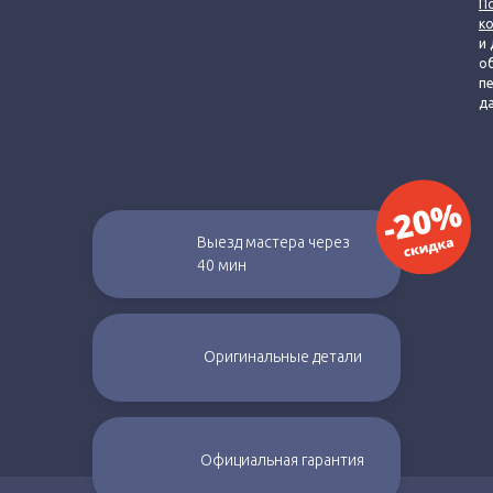
П
к
и 
о
п
д
Выезд мастера через
40 мин
Оригинальные
детали
Официальная
гарантия